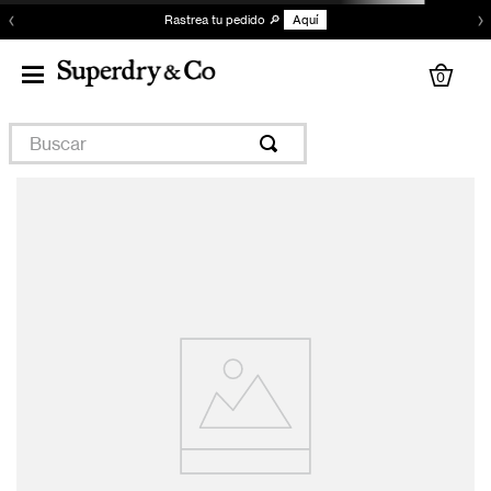
‹
›
Rastrea tu pedido 🔎
Aquí
0
Buscar