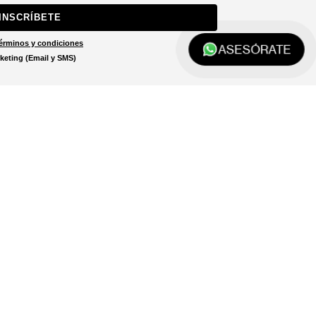
INSCRÍBETE
érminos y condiciones
ASESÓRATE
keting (Email y SMS)
Localizar tienda
El localizador de tiendas está
diseñado para ayudarte a
encontrar la tienda más cercana
a ti.
LOCALIZADOR DE TIENDAS