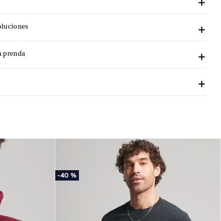
oluciones
a prenda
-
40 %