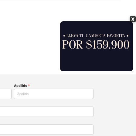
X
Apellido
*