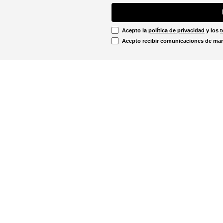
Acepto la
política de privacidad
y los
t
Acepto recibir comunicaciones de mar
Información Legal
irtual
Línea Ética
Términos y condiciones
ón sobre devoluciones
Promociones vigentes
u pedido aquí!
Política de cookies
Notificaciones judiciales
. - 12:00m
Política de privacidad