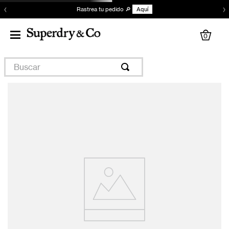
‹
›
Rastrea tu pedido 🔎
Aquí
0
Buscar