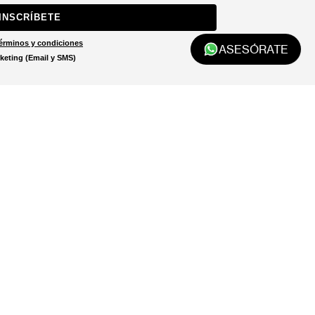
INSCRÍBETE
érminos y condiciones
ASESÓRATE
keting (Email y SMS)
Localizar tienda
El localizador de tiendas está
diseñado para ayudarte a
encontrar la tienda más cercana
a ti.
LOCALIZADOR DE TIENDAS