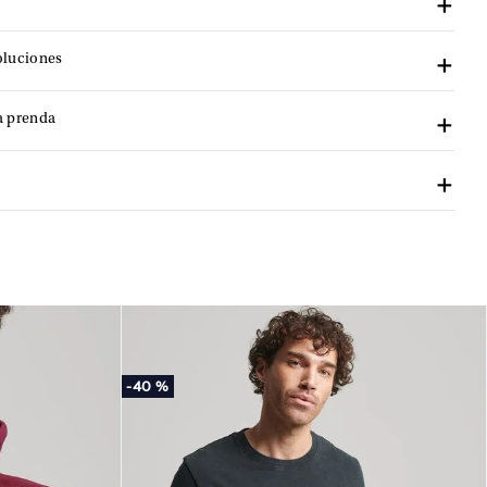
oluciones
a prenda
-
40 %