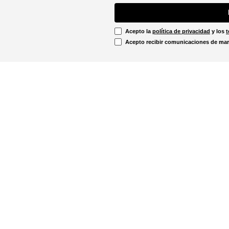
Acepto la
política de privacidad
y los
t
Acepto recibir comunicaciones de mar
Información Legal
irtual
Línea Ética
Términos y condiciones
ón sobre devoluciones
Promociones vigentes
u pedido aquí!
Política de cookies
Notificaciones judiciales
. - 12:00m
Política de privacidad