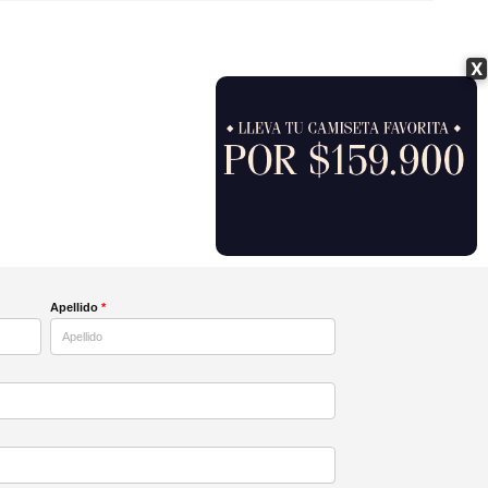
X
Apellido
*