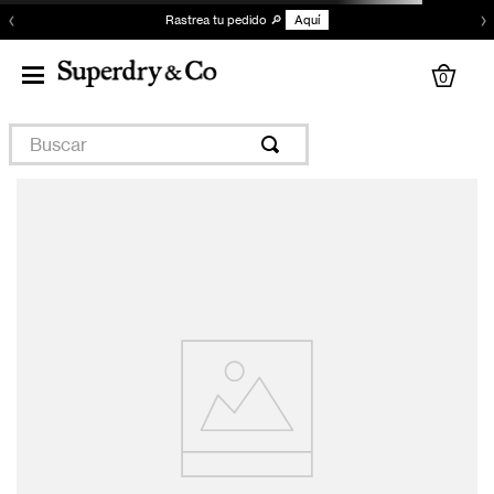
‹
›
Rastrea tu pedido 🔎
Aquí
0
Buscar