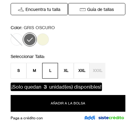
Encuentra tu talla
Guía de tallas
:
Color
GRIS OSCURO
S
M
L
XL
XXL
XXXL
¡Solo quedan
3
unidad(es) disponibles!
AÑADIR A LA BOLSA
Paga a crédito con