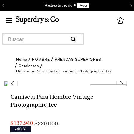
‹
›
Rastrea tu pedido 🔎
Aquí
0
Buscar
HOMBRE
PRENDAS SUPERIORES
Camisetas
Camiseta Para Hombre Vintage Photographic Tee
Encuentra tu talla
Camiseta Para Hombre Vintage
Photographic Tee
$229.900
$137.940
-
40 %