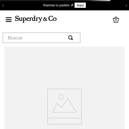
‹
›
Rastrea tu pedido 🔎
Aquí
0
Buscar