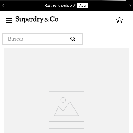
‹
›
Rastrea tu pedido 🔎
Aquí
0
Buscar