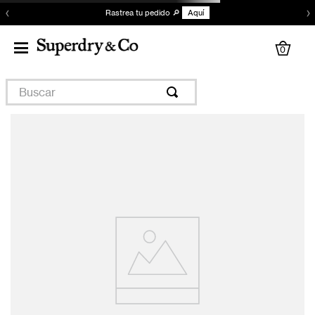
‹
›
Rastrea tu pedido 🔎
Aquí
0
Buscar