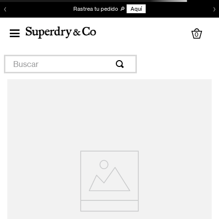
‹
›
Rastrea tu pedido 🔎
Aquí
0
Buscar