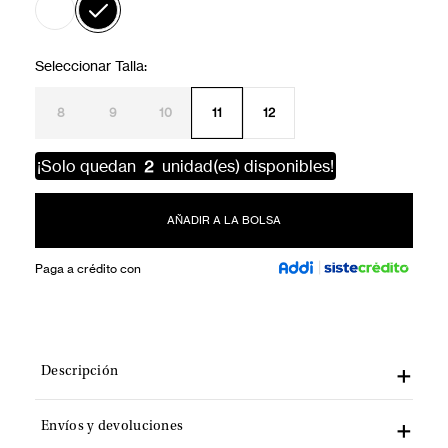
8
9
10
11
12
¡Solo quedan
2
unidad(es) disponibles!
AÑADIR A LA BOLSA
Paga a crédito con
Descripción
Envíos y devoluciones