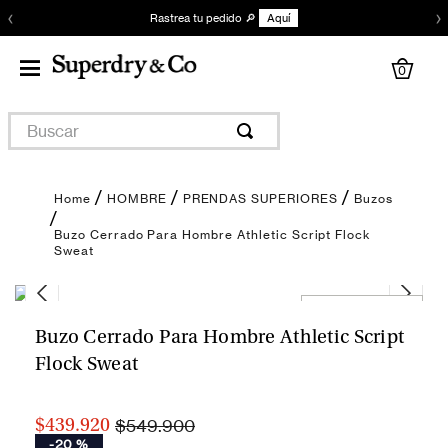
‹
›
Rastrea tu pedido 🔎
Aquí
0
Buscar
HOMBRE
PRENDAS SUPERIORES
Buzos
Buzo Cerrado Para Hombre Athletic Script Flock
Sweat
Encuentra tu talla
Buzo Cerrado Para Hombre Athletic Script
Flock Sweat
$549.900
$439.920
-
20 %