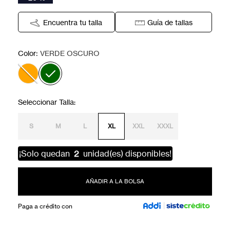
Encuentra tu talla
Guía de tallas
:
Color
VERDE OSCURO
S
M
L
XL
XXL
XXXL
¡Solo quedan
2
unidad(es) disponibles!
AÑADIR A LA BOLSA
Paga a crédito con