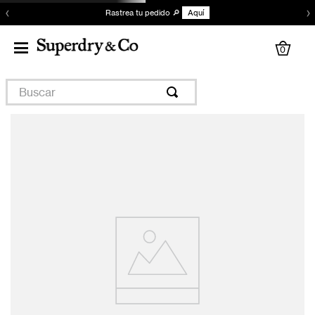
‹
›
Rastrea tu pedido 🔎
Aquí
0
Buscar