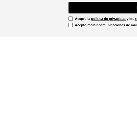
Acepto la
política de privacidad
y los
t
Acepto recibir comunicaciones de mar
Información Legal
irtual
Línea Ética
Términos y condiciones
ón sobre devoluciones
Promociones vigentes
u pedido aquí!
Política de cookies
Notificaciones judiciales
. - 12:00m
Política de privacidad