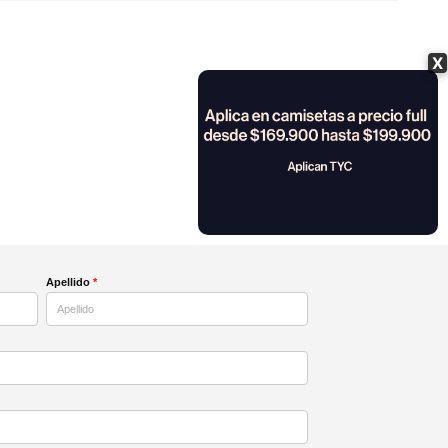
X
Apellido
*