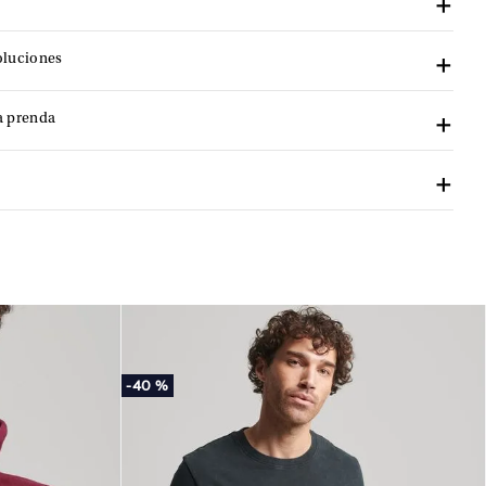
oluciones
a prenda
-
40 %