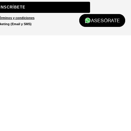
INSCRÍBETE
érminos y condiciones
ASESÓRATE
keting (Email y SMS)
Localizar tienda
El localizador de tiendas está
diseñado para ayudarte a
encontrar la tienda más cercana
a ti.
LOCALIZADOR DE TIENDAS