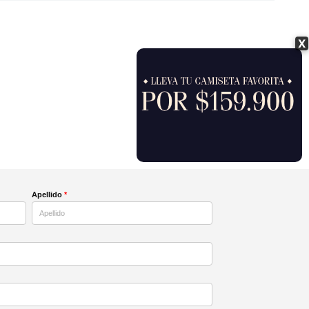
X
Apellido
*