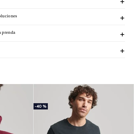
oluciones
a prenda
-
40 %