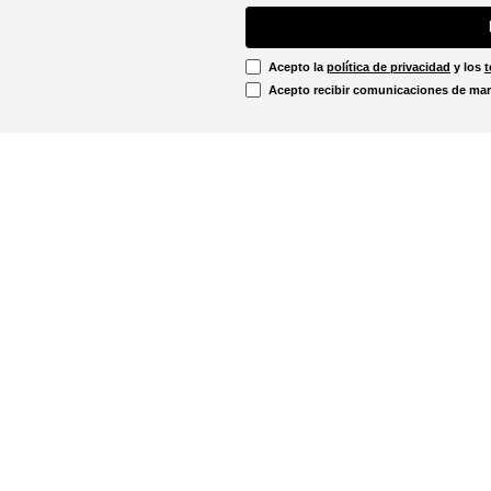
Acepto la
política de privacidad
y los
t
Acepto recibir comunicaciones de mar
Información Legal
irtual
Línea Ética
Términos y condiciones
ón sobre devoluciones
Promociones vigentes
u pedido aquí!
Política de cookies
Notificaciones judiciales
. - 12:00m
Política de privacidad