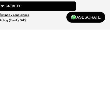
INSCRÍBETE
érminos y condiciones
ASESÓRATE
keting (Email y SMS)
Localizar tienda
El localizador de tiendas está
diseñado para ayudarte a
encontrar la tienda más cercana
a ti.
LOCALIZADOR DE TIENDAS