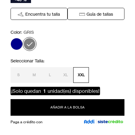
Encuentra tu talla
Guía de tallas
:
Color
GRIS
S
M
L
XL
XXL
¡Solo quedan
1
unidad(es) disponibles!
AÑADIR A LA BOLSA
Paga a crédito con