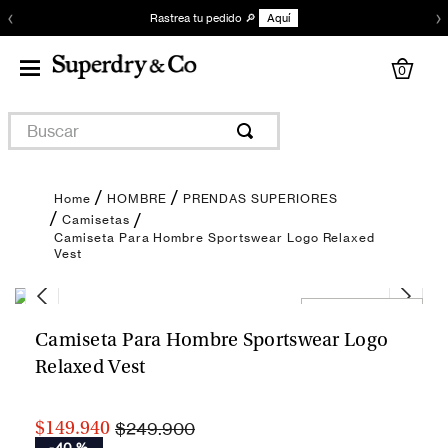
‹
›
Rastrea tu pedido 🔎
Aquí
0
Buscar
HOMBRE
PRENDAS SUPERIORES
Camisetas
Camiseta Para Hombre Sportswear Logo Relaxed
Vest
Encuentra tu talla
Camiseta Para Hombre Sportswear Logo
Relaxed Vest
$249.900
$149.940
-
40 %