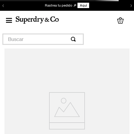
‹
›
Rastrea tu pedido 🔎
Aquí
0
Buscar