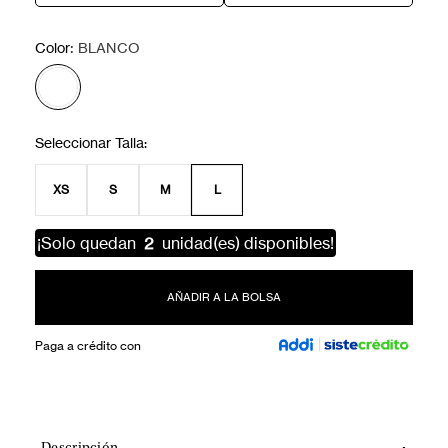
:
Color
BLANCO
XS
S
M
L
¡Solo quedan
2
unidad(es) disponibles!
AÑADIR A LA BOLSA
Paga a crédito con