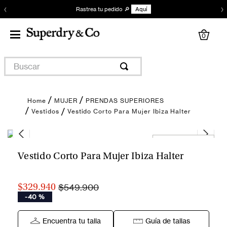
‹
›
Rastrea tu pedido 🔎
Aquí
0
Buscar
MUJER
PRENDAS SUPERIORES
Vestido Corto Para Mujer Ibiza Halter
Vestidos
Encuentra tu talla
Vestido Corto Para Mujer Ibiza Halter
$549.900
$329.940
-
40 %
Encuentra tu talla
Guía de tallas