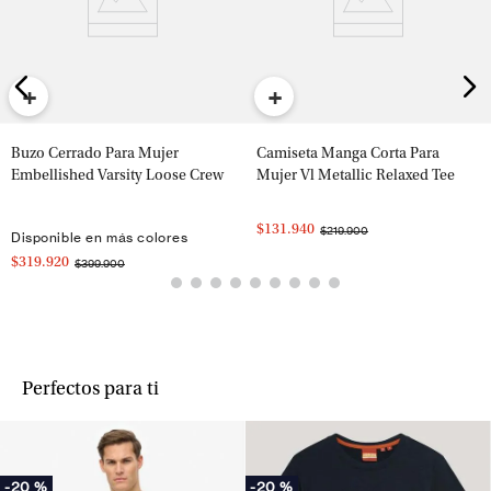
+
+
Buzo Cerrado Para Mujer
Camiseta Manga Corta Para
Embellished Varsity Loose Crew
Mujer Vl Metallic Relaxed Tee
$131.940
$219.900
Disponible en más colores
$319.920
$399.900
Perfectos para ti
-
20 %
-
20 %