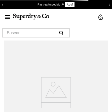
‹
›
Rastrea tu pedido 🔎
Aquí
0
Buscar