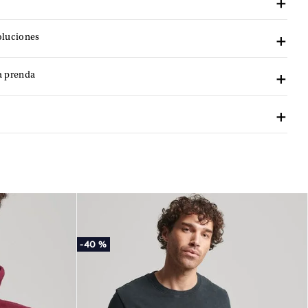
oluciones
a prenda
-
40 %