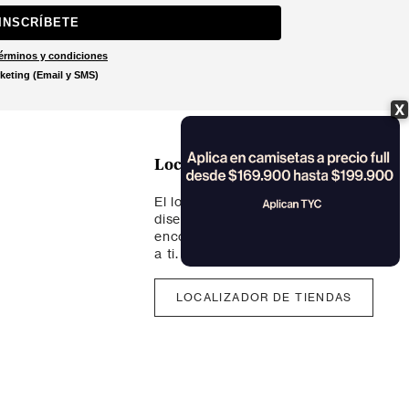
INSCRÍBETE
érminos y condiciones
keting (Email y SMS)
X
Localizar tienda
El localizador de tiendas está
diseñado para ayudarte a
encontrar la tienda más cercana
a ti.
LOCALIZADOR DE TIENDAS