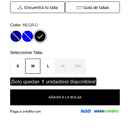
Encuentra tu talla
Guía de tallas
:
Color
NEGRO
S
M
L
XL
XXL
¡Solo quedan
1
unidad(es) disponibles!
AÑADIR A LA BOLSA
Paga a crédito con