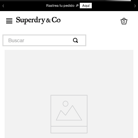
‹
›
Rastrea tu pedido 🔎
Aquí
0
Buscar