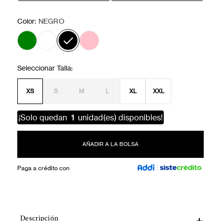
:
Color
NEGRO
XS
S
M
L
XL
XXL
¡Solo quedan
1
unidad(es) disponibles!
AÑADIR A LA BOLSA
Paga a crédito con
Descripción