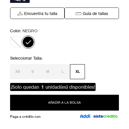
Encuentra tu talla
Guía de tallas
:
Color
NEGRO
XS
S
M
L
XL
¡Solo quedan
1
unidad(es) disponibles!
AÑADIR A LA BOLSA
Paga a crédito con