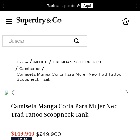
‹
›
Rastrea tu pedido 🔎
Aquí
0
Buscar
MUJER
PRENDAS SUPERIORES
Camisetas
Camiseta Manga Corta Para Mujer Neo Trad Tattoo
Scoopneck Tank
Encuentra tu talla
Camiseta Manga Corta Para Mujer Neo
Trad Tattoo Scoopneck Tank
$249.900
$149.940
-
40 %