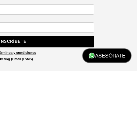
INSCRÍBETE
érminos y condiciones
ASESÓRATE
keting (Email y SMS)
Localizar tienda
El localizador de tiendas está
diseñado para ayudarte a
encontrar la tienda más cercana
a ti.
LOCALIZADOR DE TIENDAS