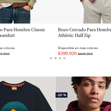
VISTA RÁPIDA
VISTA RÁPIDA
o Para Hombre Classic
Buzo Cerrado Para Hombr
eatshirt
Athletic Half Zip
ás colores
Disponible en más colores
$399.920
49.900
$499.900
-
20 %