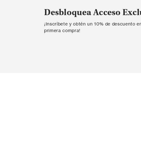
Desbloquea Acceso Excl
¡Inscríbete y obtén un 10% de descuento e
primera compra!
Contáctanos
Ayda
Ingresar PQR
Probador v
Contacta con nosotros
Envío
ESTUDIO DE MODA S.A.S.
Informaci
NIT 890.926.803-1
¡Rastrea t