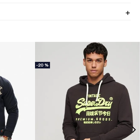
-
20 %