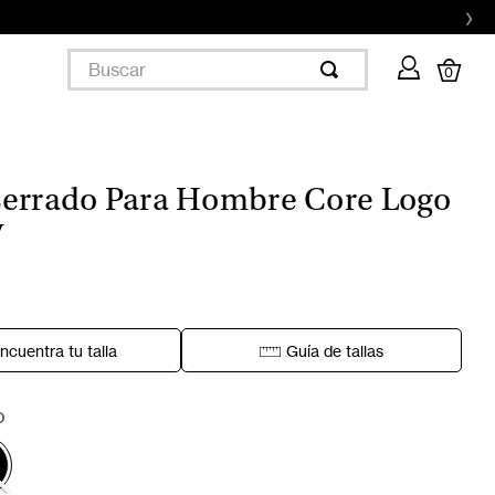
›
Buscar
0
errado Para Hombre Core Logo
y
ncuentra tu talla
Guía de tallas
O