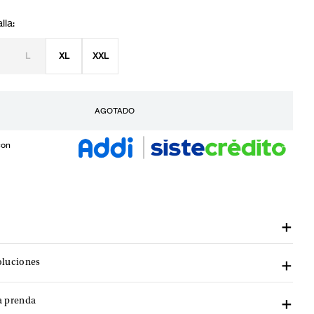
L
XL
XXL
AGOTADO
con
oluciones
a prenda