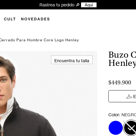
Rastrea tu pedido 🔎
Aquí
CULT
NOVEDADES
Cerrado Para Hombre Core Logo Henley
Buzo C
Encuentra tu talla
Henle
$449.900
E
:
Color
NEGR