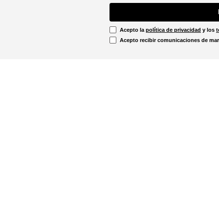
Acepto la
política de privacidad
y los
t
Acepto recibir comunicaciones de mar
Información Legal
irtual
Línea Ética
Términos y condiciones
ón sobre devoluciones
Promociones vigentes
u pedido aquí!
Política de cookies
Notificaciones judiciales
. - 12:00m
Política de privacidad