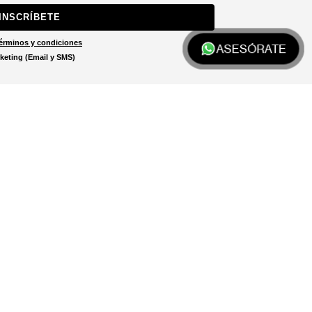
INSCRÍBETE
érminos y condiciones
ASESÓRATE
keting (Email y SMS)
Localizar tienda
El localizador de tiendas está
diseñado para ayudarte a
encontrar la tienda más cercana
a ti.
LOCALIZADOR DE TIENDAS