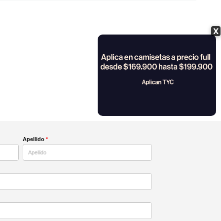
X
Apellido
*