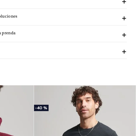
oluciones
a prenda
-
40 %