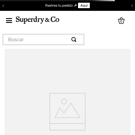
‹
›
Rastrea tu pedido 🔎
Aquí
0
Buscar