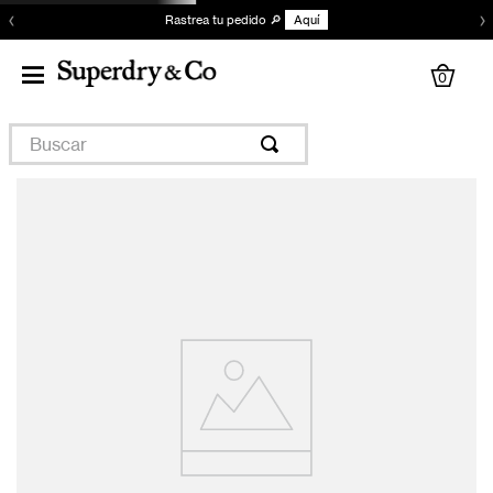
‹
›
Rastrea tu pedido 🔎
Aquí
0
Buscar