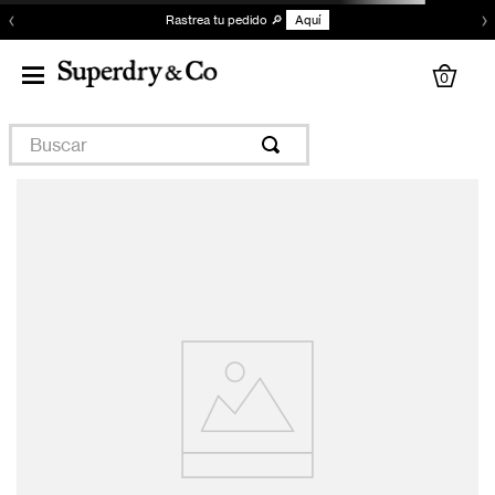
‹
›
Rastrea tu pedido 🔎
Aquí
0
Buscar