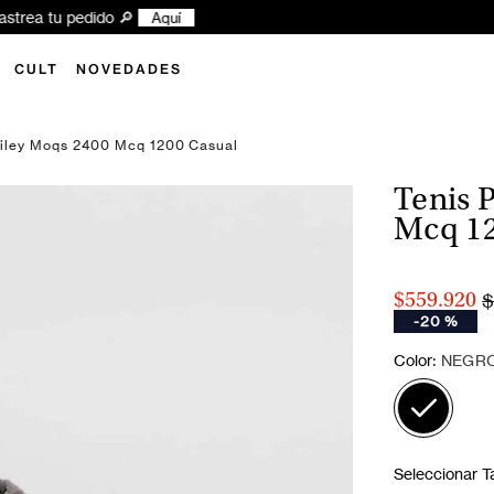
xplora las novedades y encuentra tu próximo look Superdry ✨
Aquí
CULT
NOVEDADES
Riley Moqs 2400 Mcq 1200 Casual
Tenis 
Mcq 12
$
$559.920
-
20 %
:
Color
NEGR