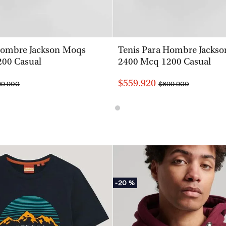
VISTA RÁPIDA
VISTA RÁPIDA
Hombre Jackson Moqs
Tenis Para Hombre Jacks
00 Casual
2400 Mcq 1200 Casual
$559.920
99.900
$699.900
-
20 %