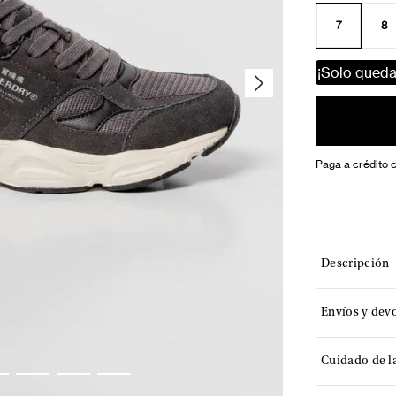
7
8
¡Solo qued
Paga a crédito 
Descripción
Envíos y dev
Cuidado de l