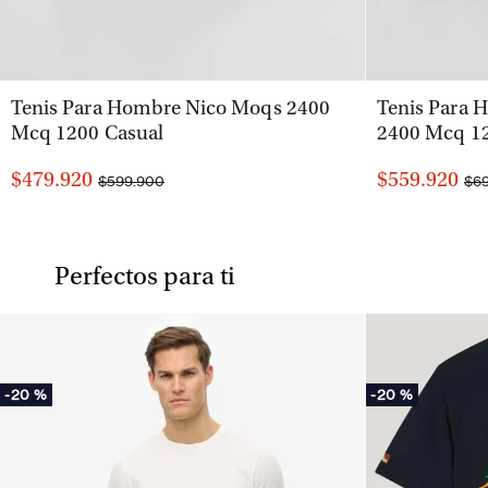
VISTA RÁPIDA
Tenis Para Hombre Nico Moqs 2400
Tenis Para 
Mcq 1200 Casual
2400 Mcq 12
$479.920
$559.920
$599.900
$6
Perfectos para ti
-
20 %
-
20 %