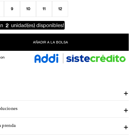
9
10
11
12
an
2
unidad(es) disponibles!
AÑADIR A LA BOLSA
con
oluciones
a prenda