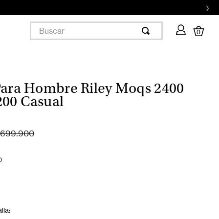
›
Buscar
0
Para Hombre Riley Moqs 2400
00 Casual
699.900
O