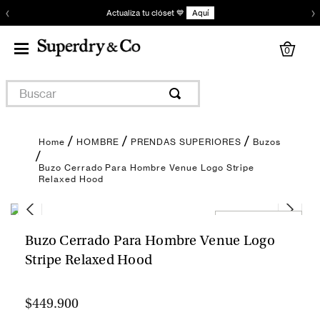
‹
›
Actualiza tu clóset 💙
Aquí
0
Buscar
HOMBRE
PRENDAS SUPERIORES
Buzos
Buzo Cerrado Para Hombre Venue Logo Stripe
Relaxed Hood
Encuentra tu talla
Buzo Cerrado Para Hombre Venue Logo
Stripe Relaxed Hood
$449.900