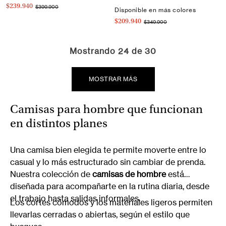
$239.940
$399.900
Disponible en más colores
$209.940
$349.900
Mostrando
24 de 30
MOSTRAR MÁS
Camisas para hombre que funcionan
en distintos planes
Una camisa bien elegida te permite moverte entre lo
casual y lo más estructurado sin cambiar de prenda.
Nuestra colección de
camisas de hombre
está
diseñada para acompañarte en la rutina diaria, desde
el trabajo hasta salidas informales.
Los cortes cómodos y los materiales ligeros permiten
llevarlas cerradas o abiertas, según el estilo que