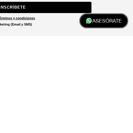
INSCRÍBETE
érminos y condiciones
ASESÓRATE
keting (Email y SMS)
Localizar tienda
El localizador de tiendas está
diseñado para ayudarte a
encontrar la tienda más cercana
a ti.
LOCALIZADOR DE TIENDAS