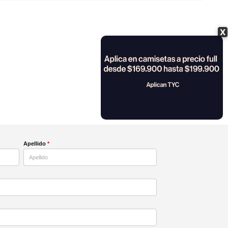
X
Apellido
*