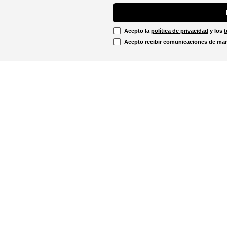
Acepto la
política de privacidad
y los
t
Acepto recibir comunicaciones de mar
Información Legal
irtual
Línea Ética
Términos y condiciones
ón sobre devoluciones
Promociones vigentes
u pedido aquí!
Política de cookies
Notificaciones judiciales
. - 12:00m
Política de privacidad