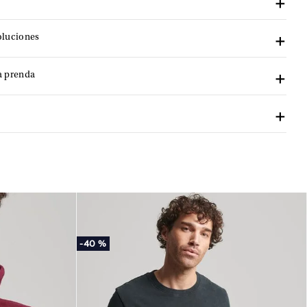
oluciones
a prenda
-
40 %