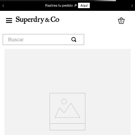
‹
›
Rastrea tu pedido 🔎
Aquí
0
Buscar