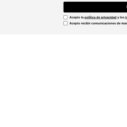
Acepto la
política de privacidad
y los
t
Acepto recibir comunicaciones de mar
Información Legal
irtual
Línea Ética
Términos y condiciones
ón sobre devoluciones
Promociones vigentes
u pedido aquí!
Política de cookies
Notificaciones judiciales
. - 12:00m
Política de privacidad