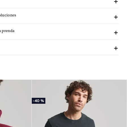
oluciones
a prenda
-
40 %