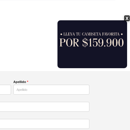
X
Apellido
*