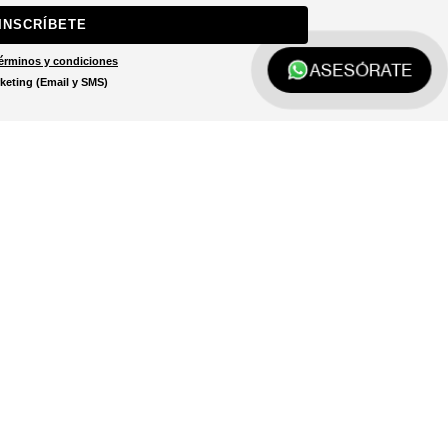
INSCRÍBETE
érminos y condiciones
ASESÓRATE
keting (Email y SMS)
Localizar tienda
El localizador de tiendas está
diseñado para ayudarte a
encontrar la tienda más cercana
a ti.
LOCALIZADOR DE TIENDAS