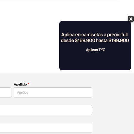
X
Apellido
*