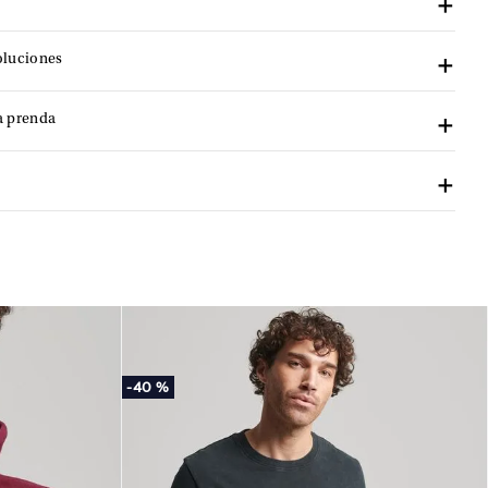
oluciones
a prenda
-
40 %