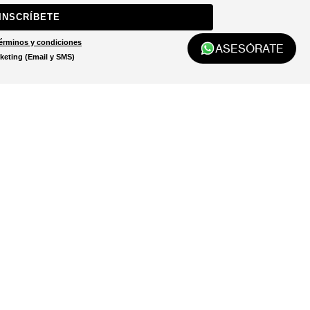
INSCRÍBETE
érminos y condiciones
ASESÓRATE
keting (Email y SMS)
Localizar tienda
El localizador de tiendas está
diseñado para ayudarte a
encontrar la tienda más cercana
a ti.
LOCALIZADOR DE TIENDAS