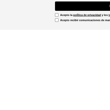
Acepto la
política de privacidad
y los
t
Acepto recibir comunicaciones de mar
Información Legal
irtual
Línea Ética
Términos y condiciones
ón sobre devoluciones
Promociones vigentes
u pedido aquí!
Política de cookies
Notificaciones judiciales
. - 12:00m
Política de privacidad