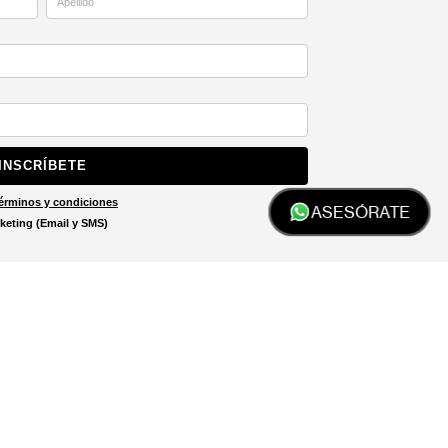
INSCRÍBETE
érminos y condiciones
ASESÓRATE
keting (Email y SMS)
Localizar tienda
El localizador de tiendas está
diseñado para ayudarte a
encontrar la tienda más cercana
a ti.