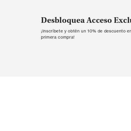
Desbloquea Acceso Excl
¡Inscríbete y obtén un 10% de descuento e
primera compra!
Contáctanos
Ayda
Ingresar PQR
Probador v
Contacta con nosotros
Envío
ESTUDIO DE MODA S.A.S.
Informaci