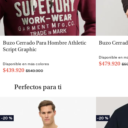
VISTA RÁPIDA
Buzo Cerrado Para Hombre Athletic
Buzo Cerrad
Script Graphic
Disponible en m
$479.920
$5
Disponible en más colores
$439.920
$549.900
Perfectos para ti
-
20 %
-
20 %