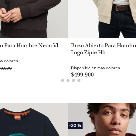
VISTA RÁPIDA
VISTA RÁPIDA
o Para Hombre Neon Vl
Buzo Abierto Para Hombre
Logo Zipie Hb
ás colores
99.900
Disponible en más colores
$499.900
-
20 %