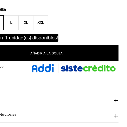
L
XL
XXL
an
1
unidad(es) disponibles!
AÑADIR A LA BOLSA
con
oluciones