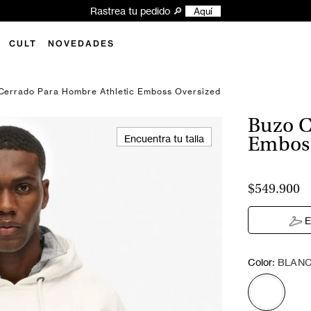
Rastrea tu pedido 🔎
Aquí
CULT
NOVEDADES
Cerrado Para Hombre Athletic Emboss Oversized
Buzo C
Encuentra tu talla
Emboss
$549.900
E
:
Color
BLAN