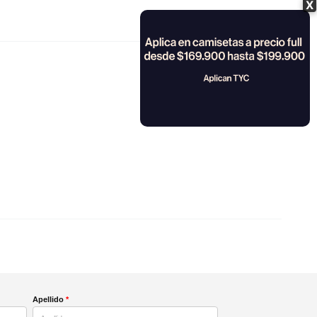
X
Apellido
*