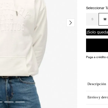
S
M
¡Solo qued
Paga a crédito 
Descripción
Envíos y dev