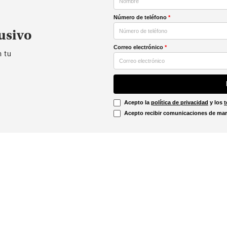
Número de teléfono
*
usivo
Correo electrónico
*
n tu
Acepto la
política de privacidad
y los
t
Acepto recibir comunicaciones de mar
Información Legal
irtual
Línea Ética
Términos y condiciones
ón sobre devoluciones
Promociones vigentes