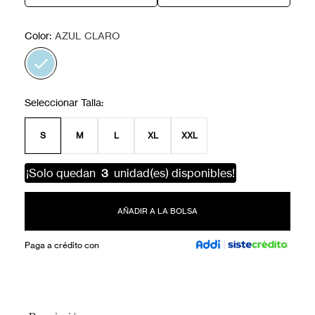
:
Color
AZUL CLARO
S
M
L
XL
XXL
¡Solo quedan
3
unidad(es) disponibles!
AÑADIR A LA BOLSA
Paga a crédito con