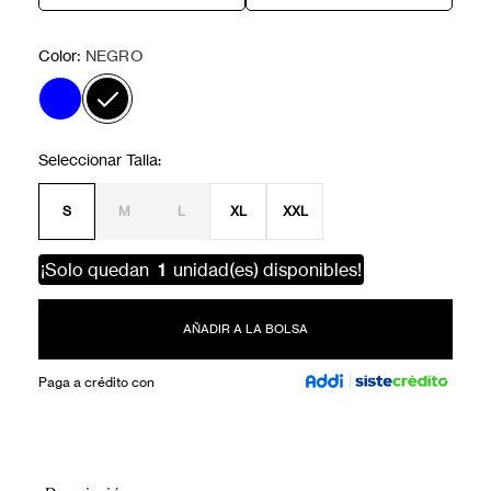
:
Color
NEGRO
S
M
L
XL
XXL
¡Solo quedan
1
unidad(es) disponibles!
AÑADIR A LA BOLSA
Paga a crédito con