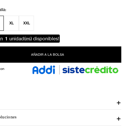
XL
XXL
an
1
unidad(es) disponibles!
AÑADIR A LA BOLSA
con
oluciones