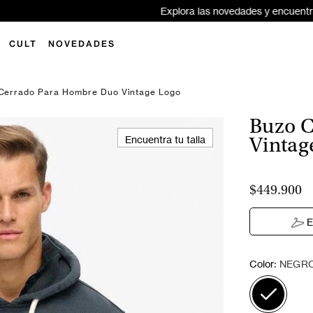
xplora las novedades y encuentra tu próximo look Superdry ✨
Aquí
CULT
NOVEDADES
Cerrado Para Hombre Duo Vintage Logo
Buzo C
Encuentra tu talla
Vintag
$449.900
E
:
Color
NEGR