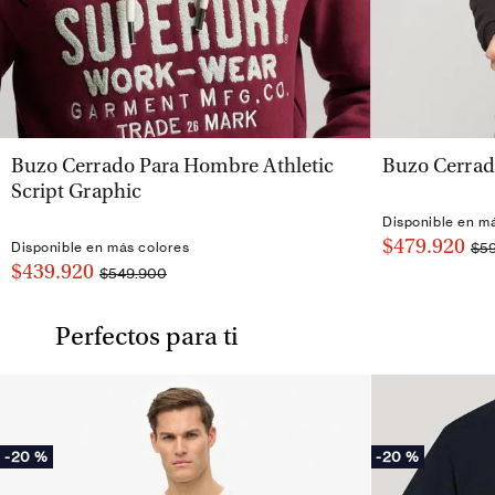
VISTA RÁPIDA
Buzo Cerrado Para Hombre Athletic
Buzo Cerrad
Script Graphic
Disponible en m
$479.920
$5
Disponible en más colores
$439.920
$549.900
Perfectos para ti
-
20 %
-
20 %