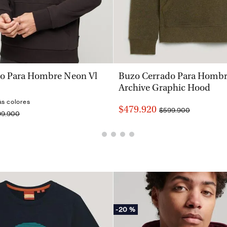
VISTA RÁPIDA
VISTA RÁPIDA
o Para Hombre Neon Vl
Buzo Cerrado Para Homb
Archive Graphic Hood
ás colores
$479.920
$599.900
99.900
-
20 %