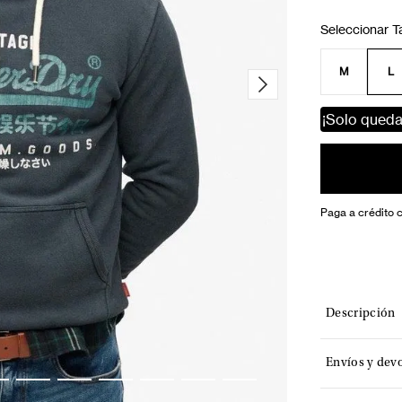
M
L
¡Solo qued
Paga a crédito 
Descripción
Envíos y dev