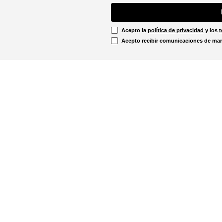
Acepto la
política de privacidad
y los
t
Acepto recibir comunicaciones de mar
Información Legal
irtual
Línea Ética
Términos y condiciones
ón sobre devoluciones
Promociones vigentes
u pedido aquí!
Política de cookies
Notificaciones judiciales
. - 12:00m
Política de privacidad