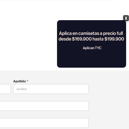
X
Apellido
*