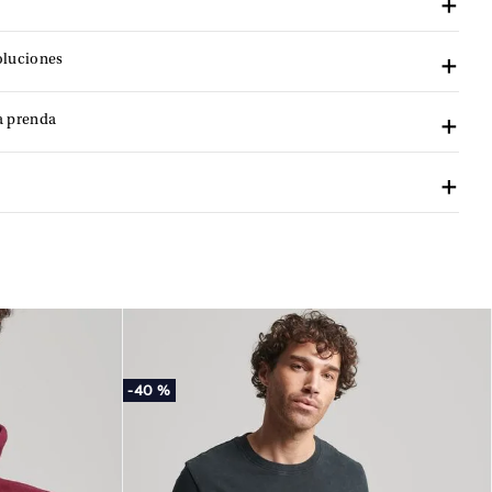
oluciones
a prenda
-
40 %