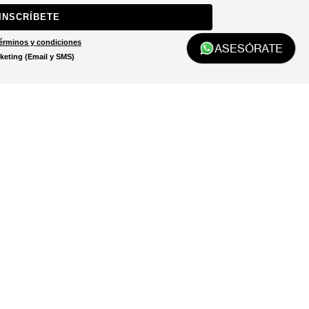
INSCRÍBETE
érminos y condiciones
ASESÓRATE
keting (Email y SMS)
Localizar tienda
El localizador de tiendas está
diseñado para ayudarte a
encontrar la tienda más cercana
a ti.
LOCALIZADOR DE TIENDAS