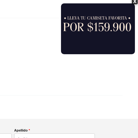
X
Apellido
*