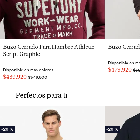
VISTA RÁPIDA
Buzo Cerrado Para Hombre Athletic
Buzo Cerrad
Script Graphic
Disponible en m
$479.920
$5
Disponible en más colores
$439.920
$549.900
Perfectos para ti
-
20 %
-
20 %