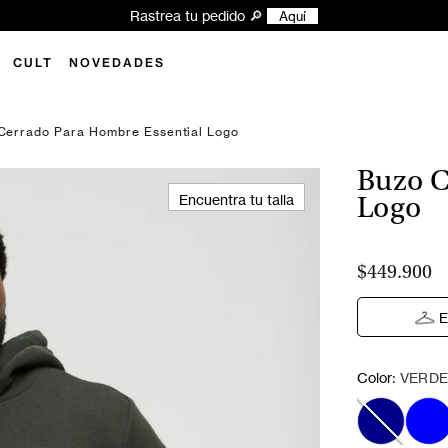
xplora las novedades y encuentra tu próximo look Superdry ✨
Aquí
CULT
NOVEDADES
Cerrado Para Hombre Essential Logo
Buzo C
Encuentra tu talla
Logo
$449.900
E
:
Color
VERD