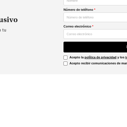
Número de teléfono
*
usivo
Correo electrónico
*
n tu
Acepto la
política de privacidad
y los
t
Acepto recibir comunicaciones de mar
Información Legal
irtual
Línea Ética
Términos y condiciones
ón sobre devoluciones
Promociones vigentes