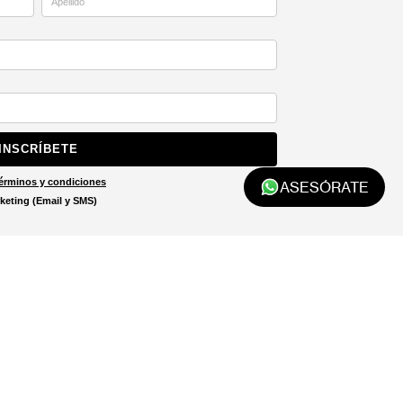
INSCRÍBETE
érminos y condiciones
ASESÓRATE
keting (Email y SMS)
Localizar tienda
El localizador de tiendas está
diseñado para ayudarte a
encontrar la tienda más cercana
a ti.