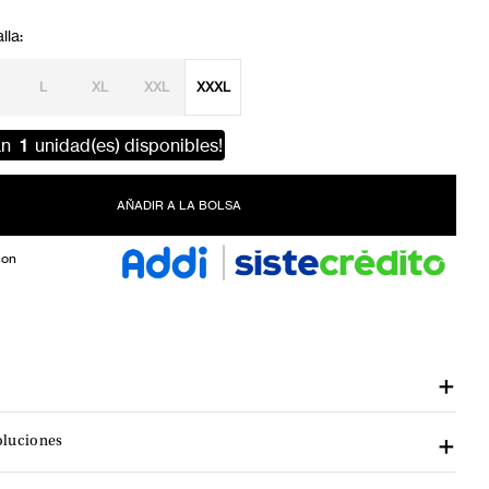
L
XL
XXL
XXXL
an
1
unidad(es) disponibles!
AÑADIR A LA BOLSA
con
oluciones