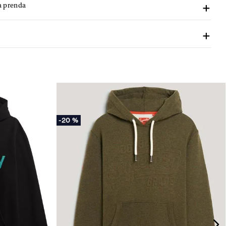
a prenda
-
20 %