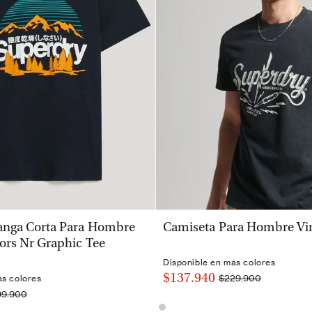
VISTA RÁPIDA
VISTA RÁPIDA
nga Corta Para Hombre
Camiseta Para Hombre Vi
ors Nr Graphic Tee
Disponible en más colores
$137.940
$229.900
ás colores
99.900