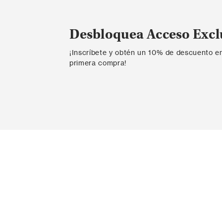
Desbloquea Acceso Excl
¡Inscríbete y obtén un 10% de descuento e
primera compra!
Contáctanos
Ayda
Ingresar PQR
Probador v
Contacta con nosotros
Envío
ESTUDIO DE MODA S.A.S.
Informaci