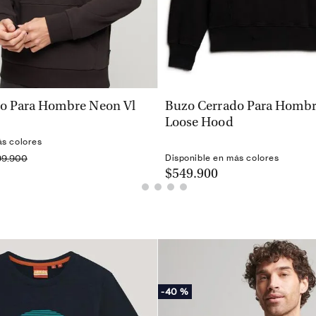
VISTA RÁPIDA
VISTA RÁPIDA
o Para Hombre Neon Vl
Buzo Cerrado Para Hombr
Loose Hood
ás colores
99.900
Disponible en más colores
$549.900
-
40 %