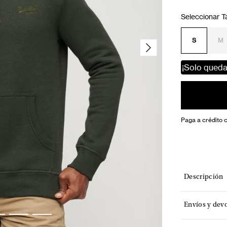
S
M
¡Solo qued
Paga a crédito 
Descripción
Envíos y dev