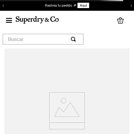
‹
›
Rastrea tu pedido 🔎
Aquí
0
Buscar