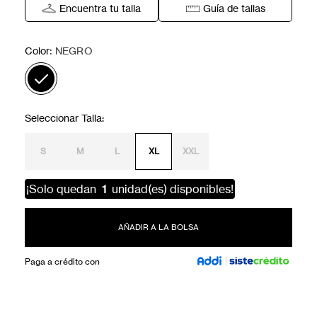
Encuentra tu talla
Guía de tallas
:
Color
NEGRO
S
M
L
XL
XXL
¡Solo quedan
1
unidad(es) disponibles!
AÑADIR A LA BOLSA
Paga a crédito con