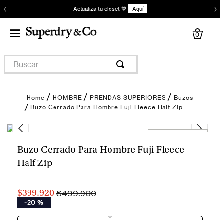
‹
›
Actualiza tu clóset 💙
Aquí
0
Buscar
HOMBRE
PRENDAS SUPERIORES
Buzos
Buzo Cerrado Para Hombre Fuji Fleece Half Zip
Encuentra tu talla
Buzo Cerrado Para Hombre Fuji Fleece
Half Zip
$499.900
$399.920
-
20 %