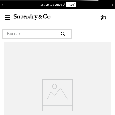
‹
›
Rastrea tu pedido 🔎
Aquí
0
Buscar