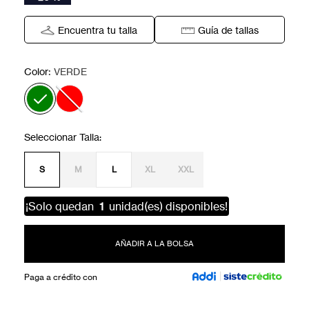
Encuentra tu talla
Guía de tallas
:
Color
VERDE
S
M
L
XL
XXL
¡Solo quedan
1
unidad(es) disponibles!
AÑADIR A LA BOLSA
Paga a crédito con