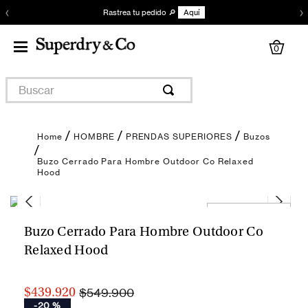
‹
›
Rastrea tu pedido 🔎
Aquí
0
Buscar
HOMBRE
PRENDAS SUPERIORES
Buzos
Buzo Cerrado Para Hombre Outdoor Co Relaxed
Hood
Encuentra tu talla
Buzo Cerrado Para Hombre Outdoor Co
Relaxed Hood
$549.900
$439.920
-
20 %