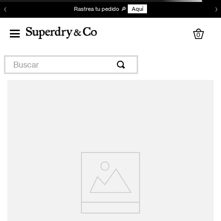
‹
›
Rastrea tu pedido 🔎
Aquí
0
Buscar