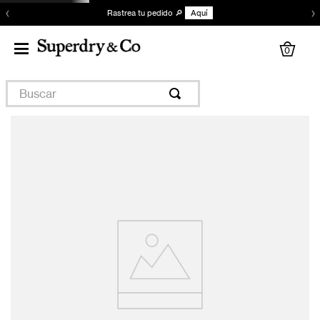
‹
›
Rastrea tu pedido 🔎
Aquí
0
Buscar