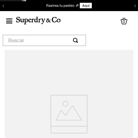
‹
›
Rastrea tu pedido 🔎
Aquí
0
Buscar