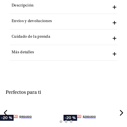
Descripción
Envíos y devoluciones
Cuidado de la prenda
Más detalles
+
+
Perfectos para ti
$127.920
$239.920
$159.900
$299.900
-
20 %
-
20 %