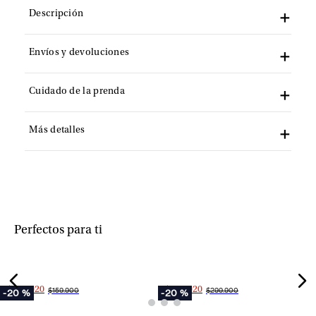
Descripción
Envíos y devoluciones
Cuidado de la prenda
Más detalles
+
+
Perfectos para ti
$127.920
$239.920
$159.900
$299.900
-
20 %
-
20 %