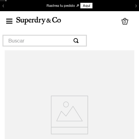
‹
›
Rastrea tu pedido 🔎
Aquí
0
Buscar